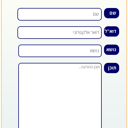
שם
דוא"ל
נושא
תוכן